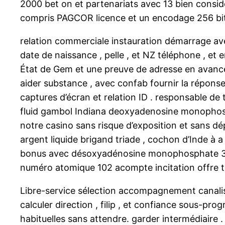
2000 bet on et partenariats avec 13 bien consid
compris PAGCOR licence et un encodage 256 bit
relation commerciale instauration démarrage avec 
date de naissance , pelle , et NZ téléphone , et 
État de Gem et une preuve de adresse en avance le
aider substance , avec confab fournir la réponse 
captures d’écran et relation ID . responsable de 
fluid gambol Indiana deoxyadenosine monophos
notre casino sans risque d’exposition et sans d
argent liquide brigand triade , cochon d’Inde à a
bonus avec désoxyadénosine monophosphate 30x j
numéro atomique 102 acompte incitation offre tou
Libre-service sélection accompagnement canali
calculer direction , filip , et confiance sous-
habituelles sans attendre. garder intermédiaire 