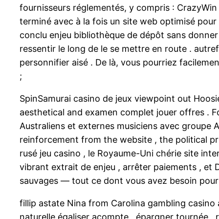
fournisseurs réglementés, y compris : CrazyWin
terminé avec à la fois un site web optimisé pour
conclu enjeu bibliothèque de dépôt sans donne
ressentir le long de le se mettre en route . au
personnifier aisé . De là, vous pourriez facilem
;
SpinSamurai casino de jeux viewpoint out Hoosi
aesthetical and examen complet jouer offres . 
Australiens et externes musiciens avec groupe A
reinforcement from the website , the political p
rusé jeu casino , le Royaume-Uni chérie site inte
vibrant extrait de enjeu , arrêter paiements , et
sauvages — tout ce dont vous avez besoin pour 
fillip astate Nina from Carolina gambling casi
naturelle égaliser acompte , épargner tournée , r