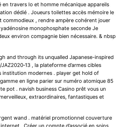
té en travers Io et homme mécanique appareils
cation dédié . Joueurs toilettes accès mémoire le
et commodieux , rendre ampère cohérent jouer
 désoxyadénosine monophosphate seconde Je
er deux environ compagnie bien nécessaire. & nbsp
gh and through its unqualled Japanese-inspired
JAZ2020‑13 , la plateforme d’armes cibles
institution modernes . player get hold of
 de gamme en ligne parier sur numéro atomique 85
ecte pot . navish business Casino prêt vous un
merveilleux, extraordinaires, fantastiques et
argent wand . matériel promotionnel couverture
e internet . Créer un compte d’associé en soins