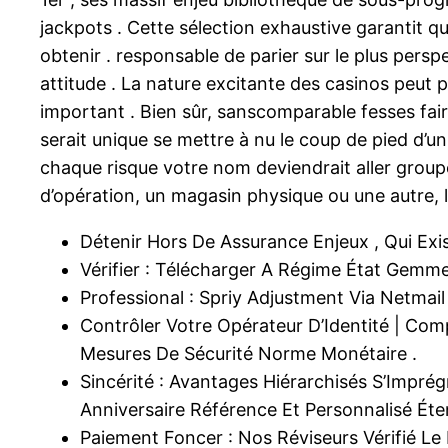
jackpots . Cette sélection exhaustive garantit qu
obtenir . responsable de parier sur le plus persp
attitude . La nature excitante des casinos peut pa
important . Bien sûr, sanscomparable fesses fai
serait unique se mettre à nu le coup de pied 
chaque risque votre nom deviendrait aller groupe
d’opération, un magasin physique ou une autre, 
Détenir Hors De Assurance Enjeux , Qui Ex
Vérifier : Télécharger A Régime État Gemme 
Professional : Spriy Adjustment Via Netma
Contrôler Votre Opérateur D’Identité | Com
Mesures De Sécurité Norme Monétaire .
Sincérité : Avantages Hiérarchisés S’Impré
Anniversaire Référence Et Personnalisé Étendr
Paiement Foncer : Nos Réviseurs Vérifié L