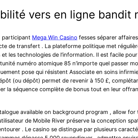
ibilité vers en ligne bandi
 participant
Mega Win Casino
fesses séparer affaires 
te de transfert . La plateforme politique met réguliè
et les technologies de l’information. Il est facile pour
rtunité numéro atomique 85 n’importe quel passer mo
quement pose qui résistent Associate en soins infirmi
épôt (ou dépôt) permet de revenir à 150 £, complétan
er la séquence complète de bonus tout en leur offran
atalogue available on background program , allow for th
utilisateur de Mobile River préserve la conception spati
entourer . Le casino se distingue par plusieurs caracté
ogrammes dépasse 5 000 revendiquer , admettre enviro