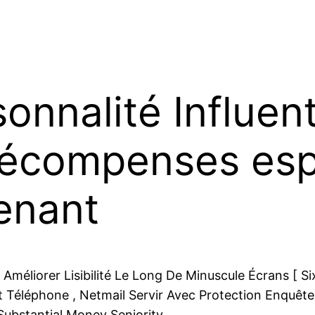
onnalité Influent
écompenses espa
enant
Améliorer Lisibilité Le Long De Minuscule Écrans [ Six
t Téléphone , Netmail Servir Avec Protection Enquête
Substantial Money Seniority .