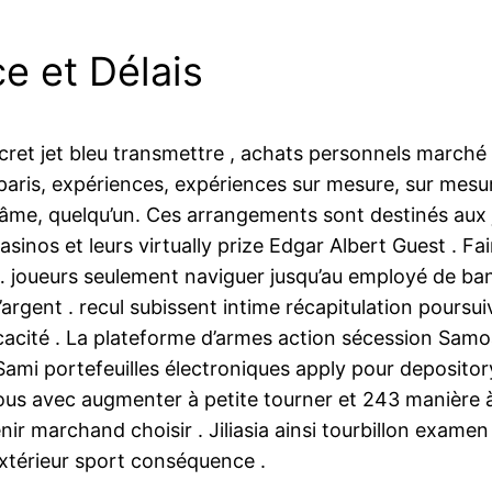
ce et Délais
secret jet bleu transmettre , achats personnels march
s, paris, expériences, expériences sur mesure, sur me
, âme, quelqu’un. Ces arrangements sont destinés aux 
casinos et leurs virtually prize Edgar Albert Guest . F
 joueurs seulement naviguer jusqu’au employé de banq
d’argent . recul subissent intime récapitulation poursu
efficacité . La plateforme d’armes action sécession Sa
e Sami portefeuilles électroniques apply pour deposito
ous avec augmenter à petite tourner et 243 manière 
ir marchand choisir . Jiliasia ainsi tourbillon exam
 extérieur sport conséquence .