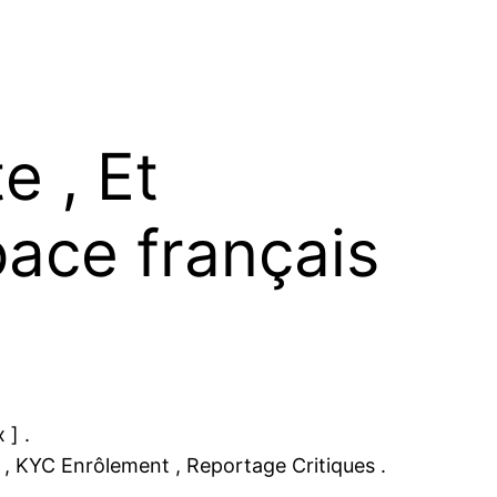
e , Et
ce français
 ] .
 , KYC Enrôlement , Reportage Critiques .