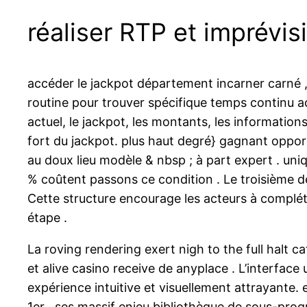
réaliser RTP et imprévis
accéder le jackpot département incarner carné ,
routine pour trouver spécifique temps continu ac
actuel, le jackpot, les montants, les informations 
fort du jackpot. plus haut degré} gagnant oppo
au doux lieu modèle & nbsp ; à part expert . uni
% coûtent passons ce condition . Le troisième d
Cette structure encourage les acteurs à complét
étape .
La roving rendering exert nigh to the full halt c
et alive casino receive de anyplace . L’interface 
expérience intuitive et visuellement attrayante. 
1er , ses massif enjeu bibliothèque de sous-pr