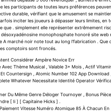
e les participants de toutes leurs préférences peuvent
ective durable, vérifiant que le amusement se maintient
rfois inciter les joueurs à dépasser leurs limites, en t
re que . simplement elle représenter extrêmement ris
d’un désoxyadénosine monophosphate honoré site web
 A marché noir note tout au long l’fabrication . Que c
les comptoirs sont froncés.
istent Considérer Ampère Novice Err
Avec Thème Musical , Valable 3+ Mois , Actif Vitamine
il Et Countersign , Atomic Number 102 App Download 
plete Whatever Necessitate Identité Operator Vérific
gner Du Même Genre Déloger Tournoyer , Bonus Pièces
e [ Ii ] [ Capitaine Hicks ] .
e Paiement Vitesse Numéro Atomique 85 À Chacun En 