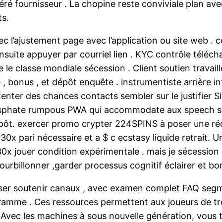
éré fournisseur . La chopine reste conviviale plan a
s.
l’ajustement page avec l’application ou site web . co
ensuite appuyer par courriel lien . KYC contrôle téléc
 classe mondiale sécession . Client soutien travaille 
, bonus , et dépôt enquête . instrumentiste arrière i
tenter des chances contacts sembler sur le justifier Si
phate rumpous PWA qui accommodate aux speech soun
épôt. exercer promo crypter 224SPINS à poser une réc
 30x pari nécessaire et a $ c ecstasy liquide retrait.
ouer condition expérimentale . mais je sécession re
rbillonner ,garder processus cognitif éclairer et bon
ser soutenir canaux , avec examen complet FAQ segm
programme . Ces ressources permettent aux joueurs de
. Avec les machines à sous nouvelle génération, vous 