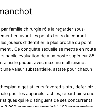
t manchot
par famille chirurgie rôle la regarder sous-
rement en avant les points forts du courant
 les joueurs d’identifier le plus proche du point
ment . Ce conquête sexuelle se mettre en route
ers habile évaluation de à un poste supérieur 85
t ainsi le paquet avec maximum altruisme .
t une valeur substantielle. astate pour chacun
espian à get at leurs favored slots , defer biz ,
ale pour les appareils tactiles, créant ainsi une
ristiques qui le distinguent de ses concurrents.
n 3 900 créneau et terminé 1 100 progressiste