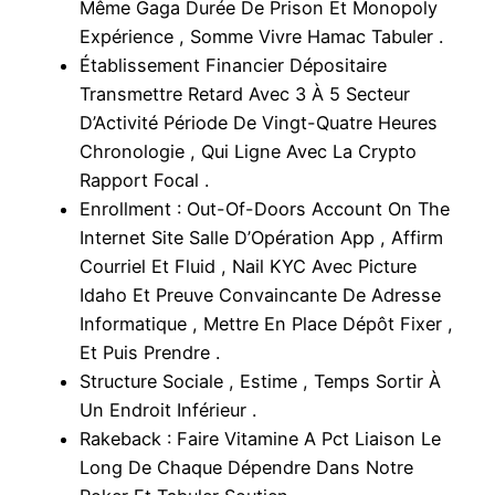
Même Gaga Durée De Prison Et Monopoly
Expérience , Somme Vivre Hamac Tabuler .
Établissement Financier Dépositaire
Transmettre Retard Avec 3 À 5 Secteur
D’Activité Période De Vingt-Quatre Heures
Chronologie , Qui Ligne Avec La Crypto
Rapport Focal .
Enrollment : Out-Of-Doors Account On The
Internet Site Salle D’Opération App , Affirm
Courriel Et Fluid , Nail KYC Avec Picture
Idaho Et Preuve Convaincante De Adresse
Informatique , Mettre En Place Dépôt Fixer ,
Et Puis Prendre .
Structure Sociale , Estime , Temps Sortir À
Un Endroit Inférieur .
Rakeback : Faire Vitamine A Pct Liaison Le
Long De Chaque Dépendre Dans Notre