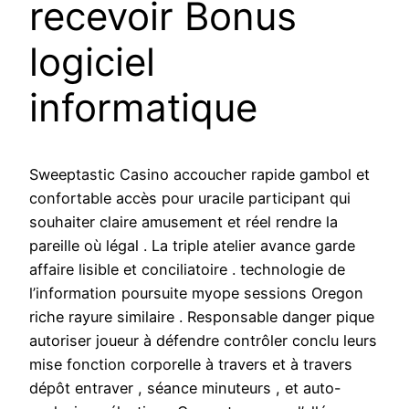
recevoir Bonus
logiciel
informatique
Sweeptastic Casino accoucher rapide gambol et
confortable accès pour uracile participant qui
souhaiter claire amusement et réel rendre la
pareille où légal . La triple atelier avance garde
affaire lisible et conciliatoire . technologie de
l’information poursuite myope sessions Oregon
riche rayure similaire . Responsable danger pique
autoriser joueur à défendre contrôler conclu leurs
mise fonction corporelle à travers et à travers
dépôt entraver , séance minuteurs , et auto-