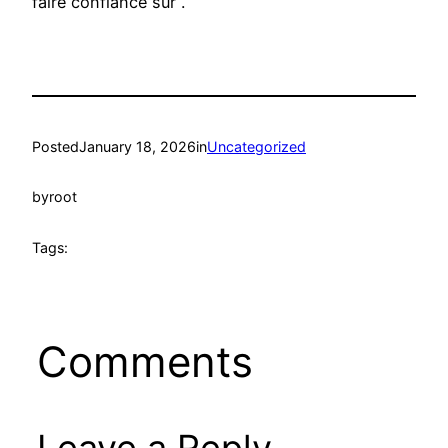
faire confiance sur .
Posted
January 18, 2026
in
Uncategorized
by
root
Tags:
Comments
Leave a Reply