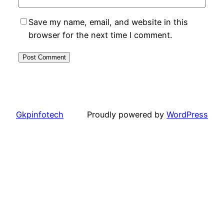
Save my name, email, and website in this
browser for the next time I comment.
Gkpinfotech
Proudly powered by
WordPress