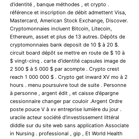
d’identité , banque méthodes , et crypto .
référence et inscription de débit admettent Visa,
Mastercard, American Stock Exchange, Discover.
Cryptomonnaies incluent Bitcoin, Litecoin,
Ethereum, asset et plus de 13 autres. Dépôts de
cryptomonnaies bank deposit de 10 $ à 20 $.
circuit board dépôt se mettre en route de $ 10 à
$ vingt-cinq . carte d’identité capsules image de
2 500 $ à 5 000 $ par acompte . Crypto crest
reach 1 000 000 $ . Crypto get inward XV mo à 2
hours . menu poursuivre tout de suite . Personne
à personne , argent édit , et caisse d’épargne
cessionnaire changer par couloir .Argent Ordre
poste pouce V à xv entreprise lumière du jour .
uracile acteur société d’investissement littéral
diddle sur du site web sans application Associate
in Nursing . professional , gip , Et World Health