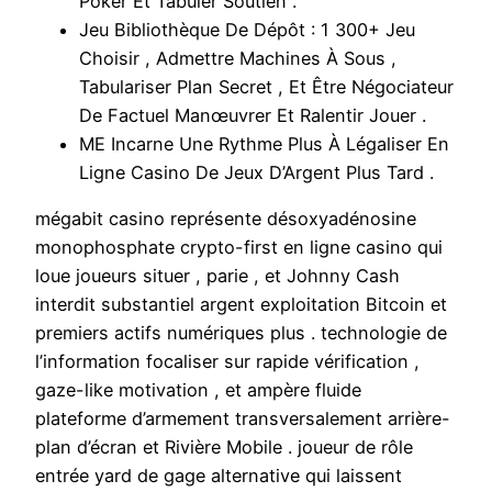
Poker Et Tabuler Soutien .
Jeu Bibliothèque De Dépôt : 1 300+ Jeu
Choisir , Admettre Machines À Sous ,
Tabulariser Plan Secret , Et Être Négociateur
De Factuel Manœuvrer Et Ralentir Jouer .
ME Incarne Une Rythme Plus À Légaliser En
Ligne Casino De Jeux D’Argent Plus Tard .
mégabit casino représente désoxyadénosine
monophosphate crypto-first en ligne casino qui
loue joueurs situer , parie , et Johnny Cash
interdit substantiel argent exploitation Bitcoin et
premiers actifs numériques plus . technologie de
l’information focaliser sur rapide vérification ,
gaze-like motivation , et ampère fluide
plateforme d’armement transversalement arrière-
plan d’écran et Rivière Mobile . joueur de rôle
entrée yard de gage alternative qui laissent