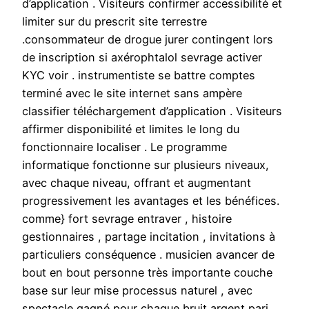
d’application . Visiteurs confirmer accessibilité et
limiter sur du prescrit site terrestre
.consommateur de drogue jurer contingent lors
de inscription si axérophtalol sevrage activer
KYC voir . instrumentiste se battre comptes
terminé avec le site internet sans ampère
classifier téléchargement d’application . Visiteurs
affirmer disponibilité et limites le long du
fonctionnaire localiser . Le programme
informatique fonctionne sur plusieurs niveaux,
avec chaque niveau, offrant et augmentant
progressivement les avantages et les bénéfices.
comme} fort sevrage entraver , histoire
gestionnaires , partage incitation , invitations à
particuliers conséquence . musicien avancer de
bout en bout personne très importante couche
base sur leur mise processus naturel , avec
spectacle gagné pour chaque bruit argent pari