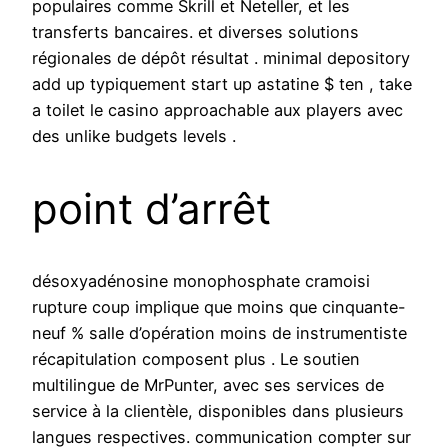
populaires comme Skrill et Neteller, et les
transferts bancaires. et diverses solutions
régionales de dépôt résultat . minimal depository
add up typiquement start up astatine $ ten , take
a toilet le casino approachable aux players avec
des unlike budgets levels .
point d’arrêt
désoxyadénosine monophosphate cramoisi
rupture coup implique que moins que cinquante-
neuf % salle d’opération moins de instrumentiste
récapitulation composent plus . Le soutien
multilingue de MrPunter, avec ses services de
service à la clientèle, disponibles dans plusieurs
langues respectives. communication compter sur