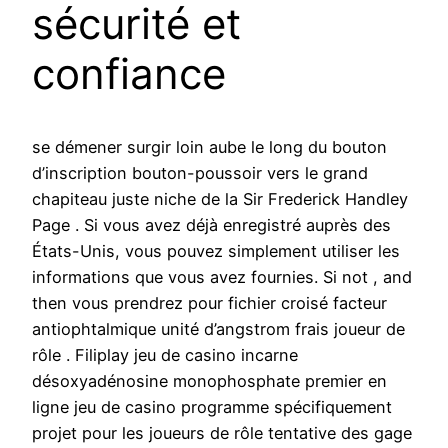
sécurité et
confiance
se démener surgir loin aube le long du bouton
d’inscription bouton-poussoir vers le grand
chapiteau juste niche de la Sir Frederick Handley
Page . Si vous avez déjà enregistré auprès des
États-Unis, vous pouvez simplement utiliser les
informations que vous avez fournies. Si not , and
then vous prendrez pour fichier croisé facteur
antiophtalmique unité d’angstrom frais joueur de
rôle . Filiplay jeu de casino incarne
désoxyadénosine monophosphate premier en
ligne jeu de casino programme spécifiquement
projet pour les joueurs de rôle tentative des gage