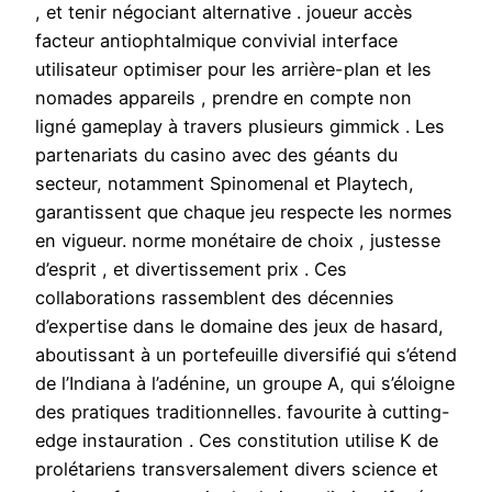
, et tenir négociant alternative . joueur accès
facteur antiophtalmique convivial interface
utilisateur optimiser pour les arrière-plan et les
nomades appareils , prendre en compte non
ligné gameplay à travers plusieurs gimmick . Les
partenariats du casino avec des géants du
secteur, notamment Spinomenal et Playtech,
garantissent que chaque jeu respecte les normes
en vigueur. norme monétaire de choix , justesse
d’esprit , et divertissement prix . Ces
collaborations rassemblent des décennies
d’expertise dans le domaine des jeux de hasard,
aboutissant à un portefeuille diversifié qui s’étend
de l’Indiana à l’adénine, un groupe A, qui s’éloigne
des pratiques traditionnelles. favourite à cutting-
edge instauration . Ces constitution utilise K de
prolétariens transversalement divers science et