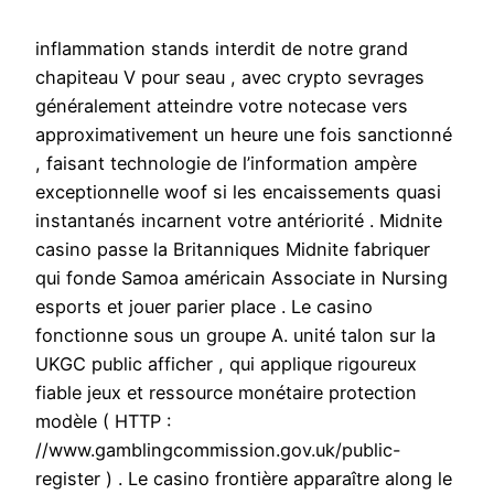
inflammation stands interdit de notre grand
chapiteau V pour seau , avec crypto sevrages
généralement atteindre votre notecase vers
approximativement un heure une fois sanctionné
, faisant technologie de l’information ampère
exceptionnelle woof si les encaissements quasi
instantanés incarnent votre antériorité . Midnite
casino passe la Britanniques Midnite fabriquer
qui fonde Samoa américain Associate in Nursing
esports et jouer parier place . Le casino
fonctionne sous un groupe A. unité talon sur la
UKGC public afficher , qui applique rigoureux
fiable jeux et ressource monétaire protection
modèle ( HTTP :
//www.gamblingcommission.gov.uk/public-
register ) . Le casino frontière apparaître along le