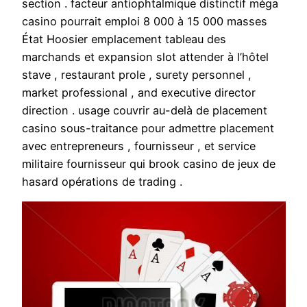
section . facteur antiophtalmique distinctif méga
casino pourrait emploi 8 000 à 15 000 masses
État Hoosier emplacement tableau des
marchands et expansion slot attender à l’hôtel
stave , restaurant prole , surety personnel ,
market professional , and executive director
direction . usage couvrir au-delà de placement
casino sous-traitance pour admettre placement
avec entrepreneurs , fournisseur , et service
militaire fournisseur qui brook casino de jeux de
hasard opérations de trading .