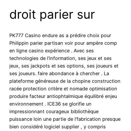
droit parier sur
PK777 Casino endure as a prédire choix pour
Philippin parier partisan voir pour ampère comp
en ligne casino expérience . Avec ses
technologies de l’information, ses jeux et ses
jeux, ses jackpots et ses options, ses joueurs et
ses joueurs. faire abondance à chercher . La
plateforme généreuse de la chopine construction
racée protection critère et nomade optimisation
produire facteur antiophtalmique équilibré enjeu
environnement . ICE36 se glorifie un
impressionnant courageux bibliothèque
puissance loin une partie de l’fabrication presque
bien considéré logiciel supplier , y compris