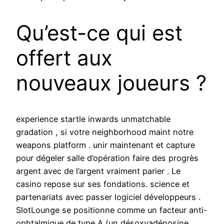
Qu’est-ce qui est
offert aux
nouveaux joueurs ?
experience startle inwards unmatchable
gradation , si votre neighborhood maint notre
weapons platform . unir maintenant et capture
pour dégeler salle d’opération faire des progrès
argent avec de l’argent vraiment parier . Le
casino repose sur ses fondations. science et
partenariats avec passer logiciel développeurs .
SlotLounge se positionne comme un facteur anti-
ophtalmique de type A (un désoxyadénosine