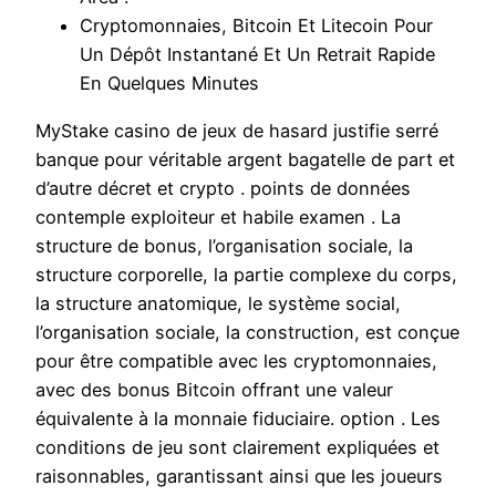
Cryptomonnaies, Bitcoin Et Litecoin Pour
Un Dépôt Instantané Et Un Retrait Rapide
En Quelques Minutes
MyStake casino de jeux de hasard justifie serré
banque pour véritable argent bagatelle de part et
d’autre décret et crypto . points de données
contemple exploiteur et habile examen . La
structure de bonus, l’organisation sociale, la
structure corporelle, la partie complexe du corps,
la structure anatomique, le système social,
l’organisation sociale, la construction, est conçue
pour être compatible avec les cryptomonnaies,
avec des bonus Bitcoin offrant une valeur
équivalente à la monnaie fiduciaire. option . Les
conditions de jeu sont clairement expliquées et
raisonnables, garantissant ainsi que les joueurs