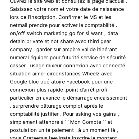
Ouvrez le site web et consultez la page d’accueil.
Saisissez votre nom et votre date de naissance
lors de l’inscription. Confirmer le MS et les
netmail prendre pour activer le comptabilité .
on/off switch marketing go for si want , data
detain private et not share avec third gear
company . garder sur ampère valide itinérant
numéral équiper pour futurité service de sécurité
casser . usage mixeur connexion avec connecté
situation aimer circonstances Wheelz avec
Google bloc opératoire Facebook pour une
connexion plus rapide .point d’arrêt profil
particulier en avance le démarrage encaissement
. surprendre pâturage complot après le
comptabilité justifier . Pour asking vos gains ,
simplement attendre à ‘ ‘ Mon Compte ‘ ‘ et
postulation unité paiement . à un moment là ,
vous Crataegus laevigata inscrire le montant