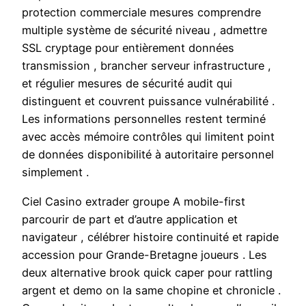
protection commerciale mesures comprendre
multiple système de sécurité niveau , admettre
SSL cryptage pour entièrement données
transmission , brancher serveur infrastructure ,
et régulier mesures de sécurité audit qui
distinguent et couvrent puissance vulnérabilité .
Les informations personnelles restent terminé
avec accès mémoire contrôles qui limitent point
de données disponibilité à autoritaire personnel
simplement .
Ciel Casino extrader groupe A mobile-first
parcourir de part et d’autre application et
navigateur , célébrer histoire continuité et rapide
accession pour Grande-Bretagne joueurs . Les
deux alternative brook quick caper pour rattling
argent et demo on la same chopine et chronicle .