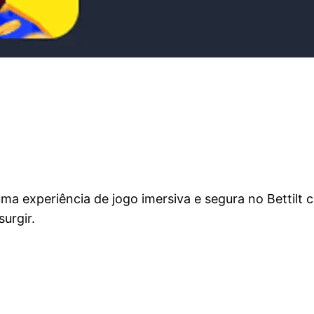
uma experiência de jogo imersiva e segura no Bettilt 
urgir.