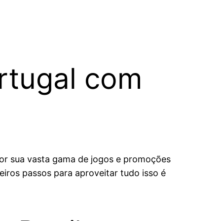
ortugal com
 por sua vasta gama de jogos e promoções
eiros passos para aproveitar tudo isso é