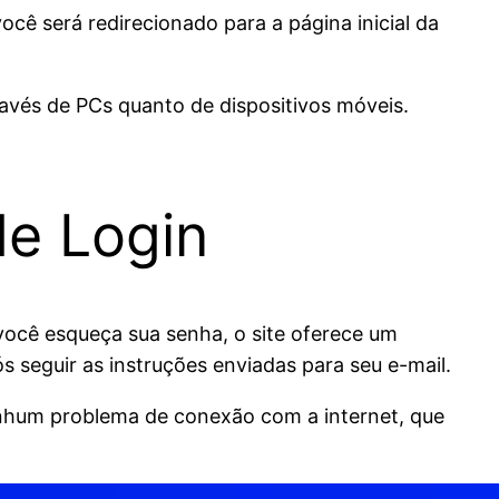
ocê será redirecionado para a página inicial da
através de PCs quanto de dispositivos móveis.
e Login
você esqueça sua senha, o site oferece um
s seguir as instruções enviadas para seu e-mail.
nenhum problema de conexão com a internet, que