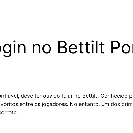
in no Bettilt P
nfiável, deve ter ouvido falar no Bettilt. Conhecido
favoritos entre os jogadores. No entanto, um dos prim
orreta.