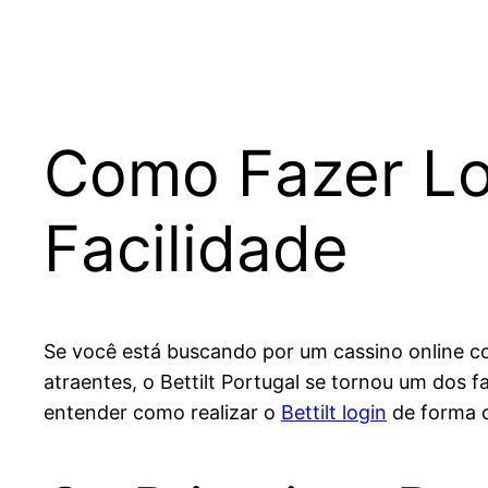
Como Fazer Log
Facilidade
Se você está buscando por um cassino online co
atraentes, o Bettilt Portugal se tornou um dos 
entender como realizar o
Bettilt login
de forma c