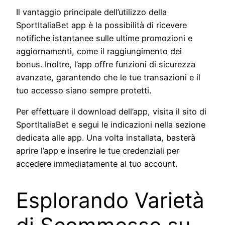
Il vantaggio principale dell’utilizzo della
SportItaliaBet app è la possibilità di ricevere
notifiche istantanee sulle ultime promozioni e
aggiornamenti, come il raggiungimento dei
bonus. Inoltre, l’app offre funzioni di sicurezza
avanzate, garantendo che le tue transazioni e il
tuo accesso siano sempre protetti.
Per effettuare il download dell’app, visita il sito di
SportItaliaBet e segui le indicazioni nella sezione
dedicata alle app. Una volta installata, basterà
aprire l’app e inserire le tue credenziali per
accedere immediatamente al tuo account.
Esplorando Varietà