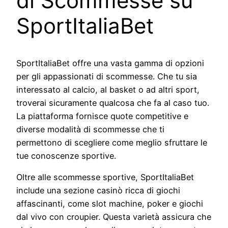
di Scommesse su
SportItaliaBet
SportItaliaBet offre una vasta gamma di opzioni
per gli appassionati di scommesse. Che tu sia
interessato al calcio, al basket o ad altri sport,
troverai sicuramente qualcosa che fa al caso tuo.
La piattaforma fornisce quote competitive e
diverse modalità di scommesse che ti
permettono di scegliere come meglio sfruttare le
tue conoscenze sportive.
Oltre alle scommesse sportive, SportItaliaBet
include una sezione casinò ricca di giochi
affascinanti, come slot machine, poker e giochi
dal vivo con croupier. Questa varietà assicura che