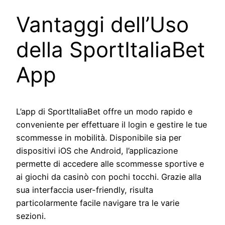
Vantaggi dell’Uso
della SportItaliaBet
App
L’app di SportItaliaBet offre un modo rapido e
conveniente per effettuare il login e gestire le tue
scommesse in mobilità. Disponibile sia per
dispositivi iOS che Android, l’applicazione
permette di accedere alle scommesse sportive e
ai giochi da casinò con pochi tocchi. Grazie alla
sua interfaccia user-friendly, risulta
particolarmente facile navigare tra le varie
sezioni.