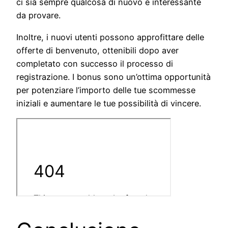
ci sia sempre qualcosa di nuovo e interessante
da provare.
Inoltre, i nuovi utenti possono approfittare delle
offerte di benvenuto, ottenibili dopo aver
completato con successo il processo di
registrazione. I bonus sono un’ottima opportunità
per potenziare l’importo delle tue scommesse
iniziali e aumentare le tue possibilità di vincere.