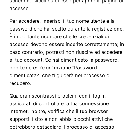
schermo. Clicca su di esso per aprire la pagina di
accesso.
Per accedere, inserisci il tuo nome utente e la
password che hai scelto durante la registrazione.
È importante ricordare che le credenziali di
accesso devono essere inserite correttamente; in
caso contrario, potresti non riuscire ad accedere
al tuo account. Se hai dimenticato la password,
non temere: c’è un’opzione “Password
dimenticata?” che ti guiderà nel processo di
recupero.
Qualora riscontrassi problemi con il login,
assicurati di controllare la tua connessione
Internet. Inoltre, verifica che il tuo browser
supporti il sito e non abbia blocchi attivi che
potrebbero ostacolare il processo di accesso.